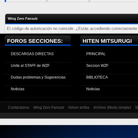
Wing Zero Fansub
El código de autorización no coincide. ¿Estás accediendo correctamente a
FOROS SECCIONES:
HITEN MITSURUGI
DESCARGAS DIRECTAS
PRINCIPAL
Unite al STAFF de WZF
Seccion WZF
Dudas problemas y Sugerencias
BIBLIOTECA
Noticias
Noticias
Contáctanos
Wing Zero Fansub
Volver arriba
Archivo (Modo simple)
S