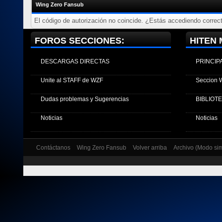
Wing Zero Fansub
El código de autorización no coincide. ¿Estás accediendo correct
FOROS SECCIONES:
HITEN 
DESCARGAS DIRECTAS
PRINCIP
Unite al STAFF de WZF
Seccion 
Dudas problemas y Sugerencias
BIBLIOT
Noticias
Noticias
Contáctanos
Wing Zero Fansub
Volver arriba
Archivo (Modo si