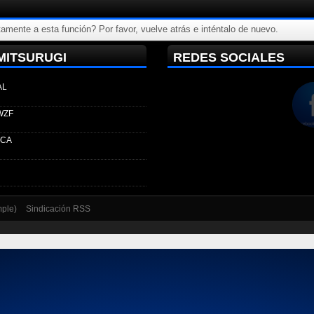
amente a esta función? Por favor, vuelve atrás e inténtalo de nuevo.
MITSURUGI
REDES SOCIALES
AL
WZF
ECA
mple)
Sindicación RSS