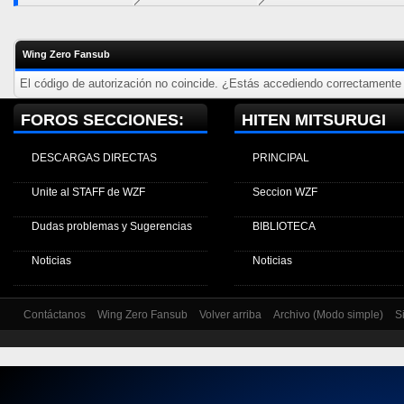
Wing Zero Fansub
El código de autorización no coincide. ¿Estás accediendo correctamente a
FOROS SECCIONES:
HITEN MITSURUGI
DESCARGAS DIRECTAS
PRINCIPAL
Unite al STAFF de WZF
Seccion WZF
Dudas problemas y Sugerencias
BIBLIOTECA
Noticias
Noticias
Contáctanos
Wing Zero Fansub
Volver arriba
Archivo (Modo simple)
S