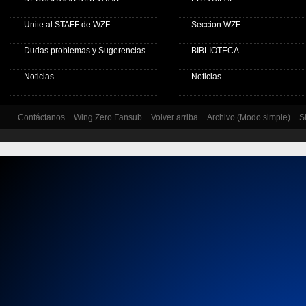
Unite al STAFF de WZF
Seccion WZF
Dudas problemas y Sugerencias
BIBLIOTECA
Noticias
Noticias
Contáctanos
Wing Zero Fansub
Volver arriba
Archivo (Modo simple)
S