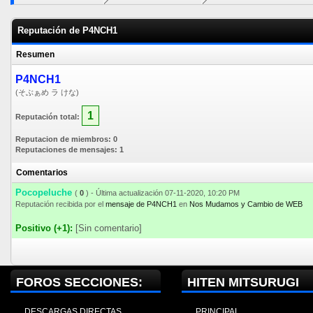
Reputación de P4NCH1
Resumen
P4NCH1
(そぶぁめ ラ けな)
1
Reputación total:
Reputacion de miembros: 0
Reputaciones de mensajes: 1
Comentarios
Pocopeluche
(
0
) - Última actualización 07-11-2020, 10:20 PM
Reputación recibida por el
mensaje de P4NCH1
en
Nos Mudamos y Cambio de WEB
Positivo (+1):
[Sin comentario]
FOROS SECCIONES:
HITEN MITSURUGI
DESCARGAS DIRECTAS
PRINCIPAL