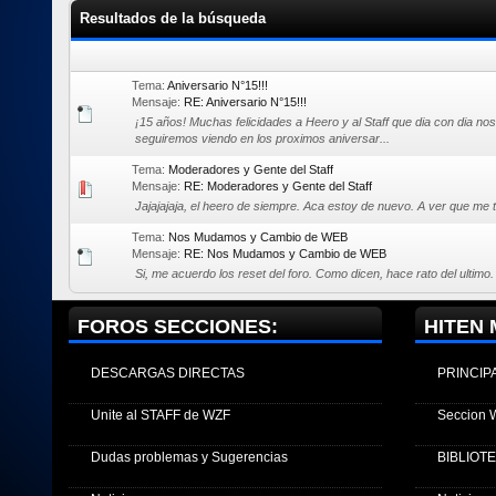
Resultados de la búsqueda
Tema:
Aniversario N°15!!!
Mensaje:
RE: Aniversario N°15!!!
¡15 años! Muchas felicidades a Heero y al Staff que dia con dia n
seguiremos viendo en los proximos aniversar...
Tema:
Moderadores y Gente del Staff
Mensaje:
RE: Moderadores y Gente del Staff
Jajajajaja, el heero de siempre. Aca estoy de nuevo. A ver que me t
Tema:
Nos Mudamos y Cambio de WEB
Mensaje:
RE: Nos Mudamos y Cambio de WEB
Si, me acuerdo los reset del foro. Como dicen, hace rato del ultimo
FOROS SECCIONES:
HITEN 
DESCARGAS DIRECTAS
PRINCIP
Unite al STAFF de WZF
Seccion 
Dudas problemas y Sugerencias
BIBLIOT