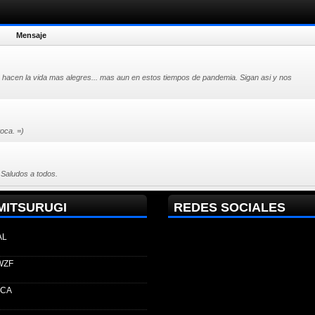
Mensaje
os hacen la vida mas alegres... mas aun en estos tiempos de pandemia. Sigan asi y nos
oca. =)
. Saludos a todos.
MITSURUGI
REDES SOCIALES
AL
WZF
ECA