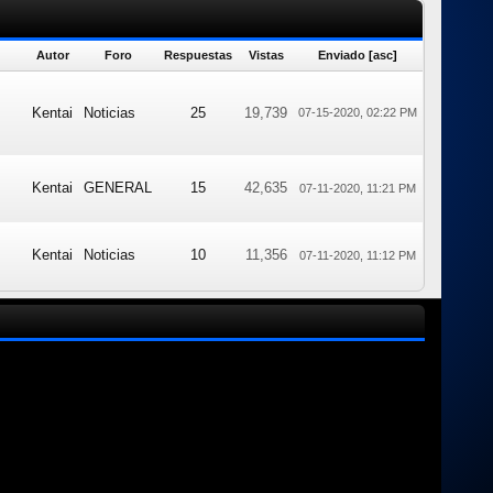
Autor
Foro
Respuestas
Vistas
Enviado
[
asc
]
Kentai
Noticias
25
19,739
07-15-2020, 02:22 PM
Kentai
GENERAL
15
42,635
07-11-2020, 11:21 PM
Kentai
Noticias
10
11,356
07-11-2020, 11:12 PM