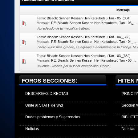
Mensaje
Tema:
Bleach: Sennen Kessen Hen Ketsubetsu Tan - 05_(384)
Mensaje:
RE: Bleach: Sennen Kessen Hen Ketsubetsu Tan - 05_...
Agradecido de tu magnifico trabajo.
Tema:
Bleach: Sennen Kessen Hen Ketsubetsu Tan - 04_(383)
Mensaje:
RE: Bleach: Sennen Kessen Hen Ketsubetsu Tan - 04_...
heero-yui lo mas grande, se agradece enormemente tu trabajo. Mu
Tema:
Bleach: Sennen Kessen Hen Ketsubetsu Tan - 03_(382)
Mensaje:
RE: Bleach: Sennen Kessen Hen Ketsubetsu Tan - 03_...
Muchas Gracias por tu labor excepcional Heero!
FOROS SECCIONES:
HITEN 
DESCARGAS DIRECTAS
PRINCIP
Unite al STAFF de WZF
Seccion 
Dudas problemas y Sugerencias
BIBLIOT
Noticias
Noticias