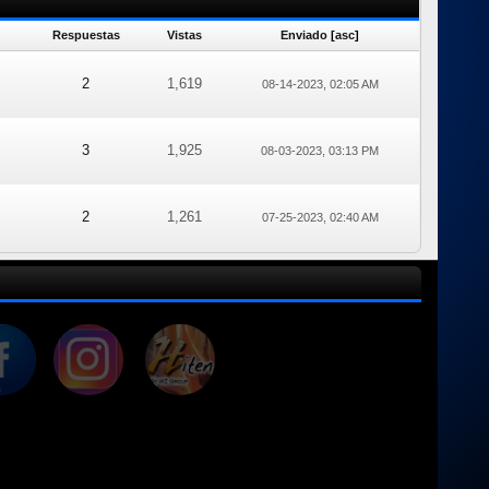
Respuestas
Vistas
Enviado
[
asc
]
2
1,619
08-14-2023, 02:05 AM
3
1,925
08-03-2023, 03:13 PM
2
1,261
07-25-2023, 02:40 AM