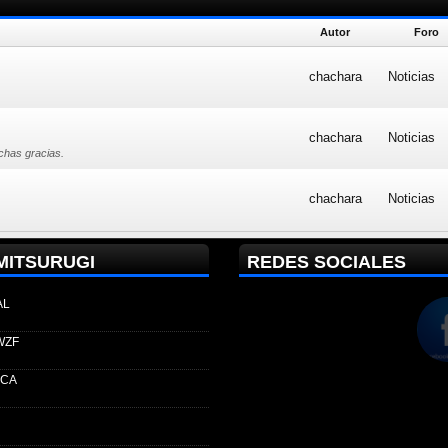
Autor
Foro
chachara
Noticias
chachara
Noticias
chas gracias.
chachara
Noticias
MITSURUGI
REDES SOCIALES
AL
WZF
ECA