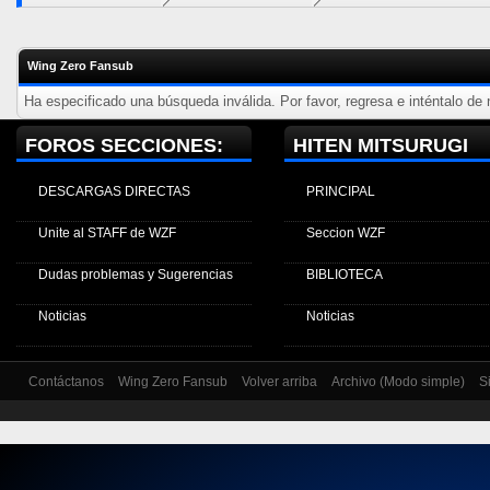
Wing Zero Fansub
Ha especificado una búsqueda inválida. Por favor, regresa e inténtalo de
FOROS SECCIONES:
HITEN MITSURUGI
DESCARGAS DIRECTAS
PRINCIPAL
Unite al STAFF de WZF
Seccion WZF
Dudas problemas y Sugerencias
BIBLIOTECA
Noticias
Noticias
Contáctanos
Wing Zero Fansub
Volver arriba
Archivo (Modo simple)
S