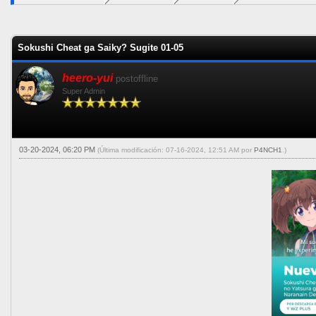
0 voto(s) - 0 Media
1
2
3
4
5
Sokushi Cheat ga Saiky? Sugite 01-05
heero-yui
postoffline
Super Admin
03-20-2024, 06:20 PM
(Última modificación: 07-16-2024, 12:51 AM por
P4NCH1
.)