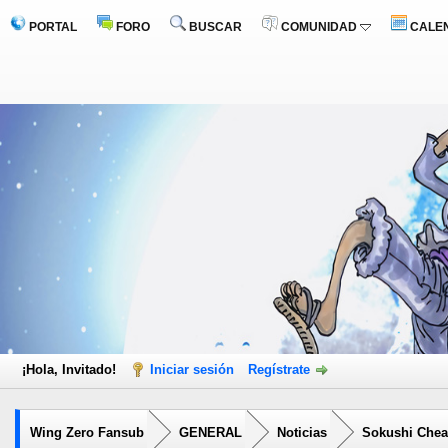
PORTAL
FORO
BUSCAR
COMUNIDAD
CALE
¡Hola, Invitado!
Iniciar sesión
Regístrate
Wing Zero Fansub
GENERAL
Noticias
Sokushi Cheat