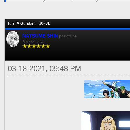
0 voto(s) - 0 Media
1
2
3
4
5
Turn A Gundam - 30~31
NATSUME SHIN
postoffline
ちゅパメ ラ ピハ
03-18-2021, 09:48 PM