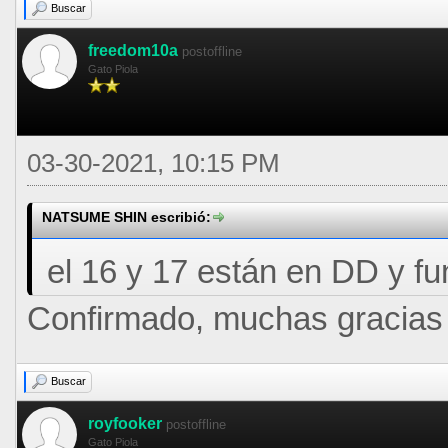
Buscar
freedom10a
postoffline
Gato Piola
03-30-2021, 10:15 PM
NATSUME SHIN escribió:
el 16 y 17 están en DD y f
Confirmado, muchas gracias
Buscar
royfooker
postoffline
Gato Piola