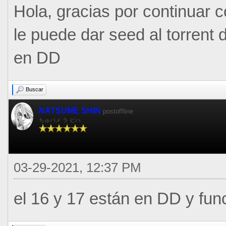
Hola, gracias por continuar c
le puede dar seed al torrent d
en DD
Buscar
NATSUME SHIN
postoffline
ちゅパメ ラ ピハ
03-29-2021, 12:37 PM
el 16 y 17 están en DD y fun