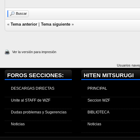
Buscar
«
Tema anterior
|
Tema siguiente
»
Ver la versión para impresión
Usuarios naveg
FOROS SECCIONES:
HITEN MITSURUGI
DESCARGAS DIRECTAS
PRINCIPAL
Unite al STAFF de WZF
Seccion WZF
Dudas problemas y Sugerencias
BIBLIOTECA
Noticias
Noticias