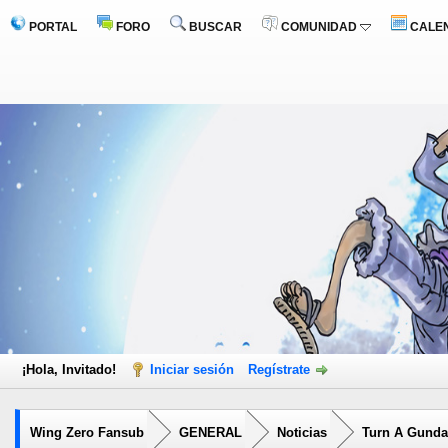
PORTAL
FORO
BUSCAR
COMUNIDAD
CALE
¡Hola, Invitado!
Iniciar sesión
Regístrate
Wing Zero Fansub
GENERAL
Noticias
Turn A Gunda