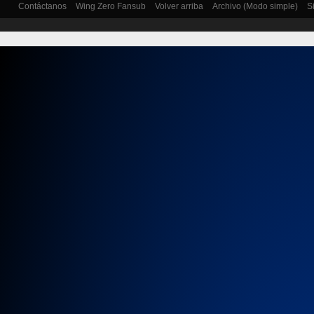
Contáctanos
Wing Zero Fansub
Volver arriba
Archivo (Modo simple)
S