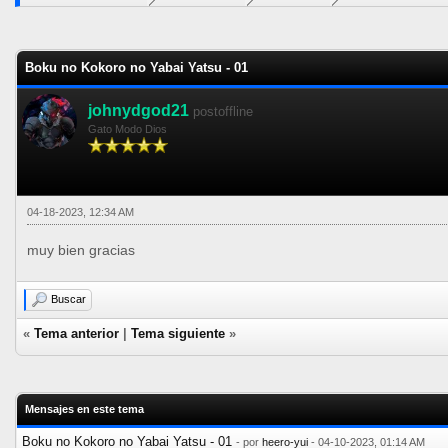
0 voto(s) - 0 Media
1
2
3
4
5
Boku no Kokoro no Yabai Yatsu - 01
johnydgod21
postoffline
Gato Modo Dios
04-18-2023, 12:34 AM
muy bien gracias
Buscar
«
Tema anterior
|
Tema siguiente
»
Mensajes en este tema
Boku no Kokoro no Yabai Yatsu - 01
- por
heero-yui
- 04-10-2023, 01:14 AM