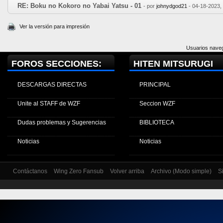
RE: Boku no Kokoro no Yabai Yatsu - 01
- por
johnydgod21
- 04-18-2023,
Ver la versión para impresión
Usuarios naveg
FOROS SECCIONES:
HITEN MITSURUGI
DESCARGAS DIRECTAS
PRINCIPAL
Unite al STAFF de WZF
Seccion WZF
Dudas problemas y Sugerencias
BIBLIOTECA
Noticias
Noticias
Contáctanos
Wing Zero Fansub
Volver arriba
Archivo (Modo simple)
S