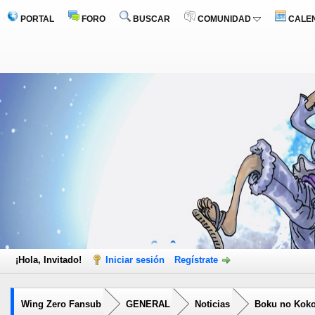
PORTAL
FORO
BUSCAR
COMUNIDAD
CALE
¡Hola, Invitado!
Iniciar sesión
Regístrate
Wing Zero Fansub
GENERAL
Noticias
Boku no Kokor