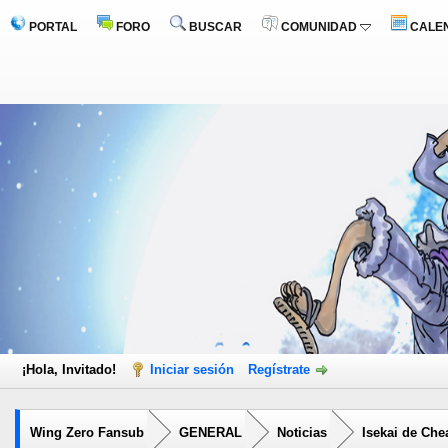
PORTAL
FORO
BUSCAR
COMUNIDAD
CALE
¡Hola, Invitado!
Iniciar sesión
Regístrate
Wing Zero Fansub
GENERAL
Noticias
Isekai de Chea