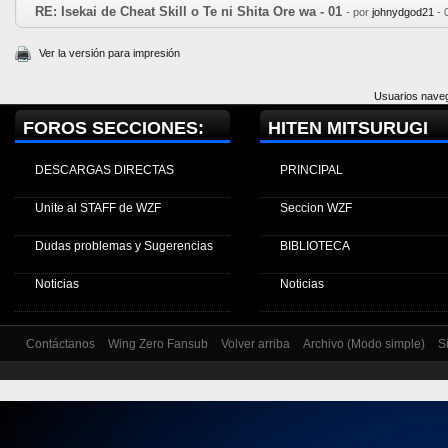
RE: Isekai de Cheat Skill o Te ni Shita Ore wa - 01
- por
johnydgod21
- 
Ver la versión para impresión
Usuarios naveg
FOROS SECCIONES:
HITEN MITSURUGI
DESCARGAS DIRECTAS
PRINCIPAL
Unite al STAFF de WZF
Seccion WZF
Dudas problemas y Sugerencias
BIBLIOTECA
Noticias
Noticias
Contáctanos
Wing Zero Fansub
Volver arriba
Archivo (Modo simple)
S