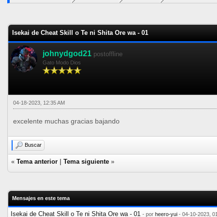
0 voto(s) - 0 Media
1
2
3
4
5
Isekai de Cheat Skill o Te ni Shita Ore wa - 01
johnydgod21
postoffline
Gato Modo Dios
04-18-2023, 12:35 AM
excelente muchas gracias bajando
Buscar
«
Tema anterior
|
Tema siguiente
»
Mensajes en este tema
Isekai de Cheat Skill o Te ni Shita Ore wa - 01
- por
heero-yui
- 04-10-2023, 0