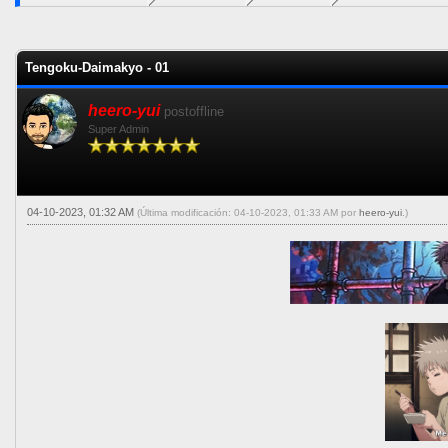
0 voto(s) - 0 Media
1
2
3
4
5
Tengoku-Daimakyo - 01
heero-yui
postoffline
Super Admin
04-10-2023, 01:32 AM
(Última modificación: 04-10-2023, 01:33 AM por
heero-yui
.)