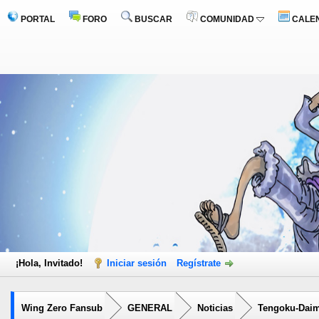
PORTAL
FORO
BUSCAR
COMUNIDAD
CALE
¡Hola, Invitado!
Iniciar sesión
Regístrate
Wing Zero Fansub
GENERAL
Noticias
Tengoku-Daim