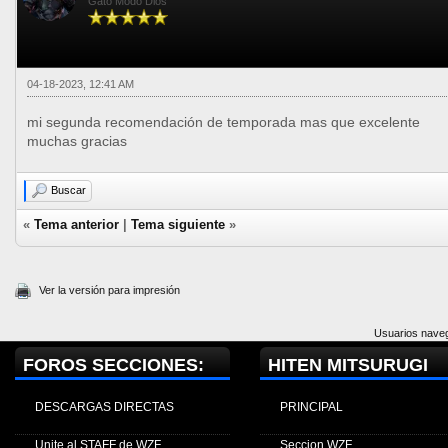
Gato Modo Dios
04-18-2023, 12:41 AM
mi segunda recomendación de temporada mas que excelente
muchas gracias
Buscar
«
Tema anterior
|
Tema siguiente
»
Ver la versión para impresión
Usuarios naveg
FOROS SECCIONES:
HITEN MITSURUGI
DESCARGAS DIRECTAS
PRINCIPAL
Unite al STAFF de WZF
Seccion WZF