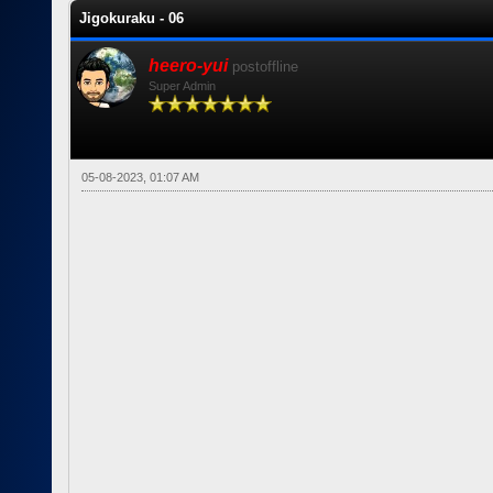
Jigokuraku - 06
heero-yui
postoffline
Super Admin
05-08-2023, 01:07 AM