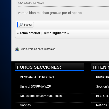
05-09-2023, 01:05 AM
vamos bien muchas gracias por el aporte
Buscar
«
Tema anterior
|
Tema siguiente
»
Ver la versión para impresión
FOROS SECCIONES:
HITEN 
DESCARGAS DIRECTAS
PRINCIP
Unite al STAFF de WZF
Seccion 
Dudas problemas y Sugerencias
BIBLIOT
Noticias
Noticias