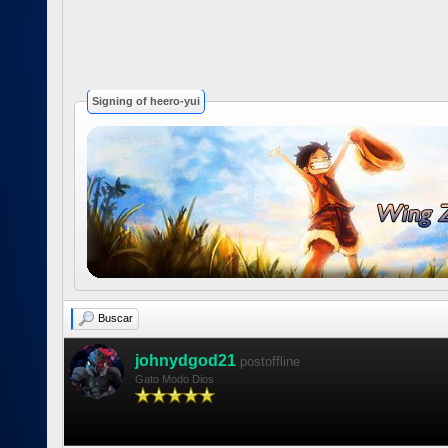
Signing of heero-yui
Buscar
johnydgod21
postoffline
Gato Modo Dios