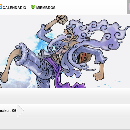
CALENDARIO
MIEMBROS
raku - 06
0 voto(s) - 0 Media
1
2
3
4
5