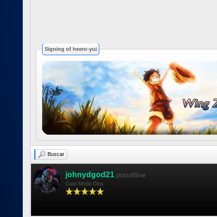
Signing of heero-yui
Buscar
johnydgod21
postoffline
Gato Modo Dios