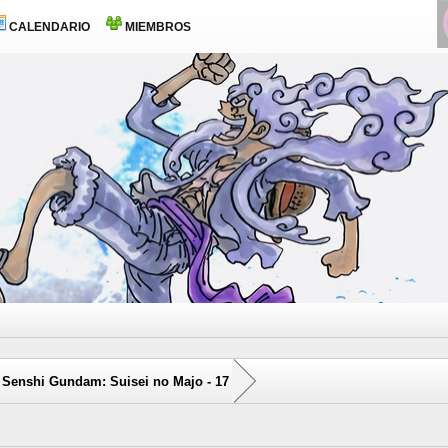
CALENDARIO
MIEMBROS
 Senshi Gundam: Suisei no Majo - 17
0 voto(s) - 0 Media
1
2
3
4
5