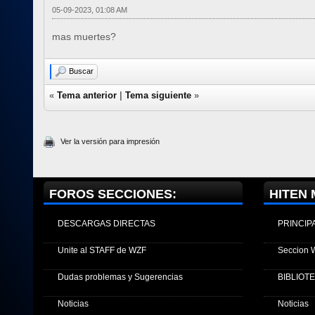
05-09-2023, 01:08 AM
mas muertes?
Buscar
«
Tema anterior
|
Tema siguiente
»
Ver la versión para impresión
FOROS SECCIONES:
HITEN 
DESCARGAS DIRECTAS
PRINCIP
Unite al STAFF de WZF
Seccion 
Dudas problemas y Sugerencias
BIBLIOT
Noticias
Noticias