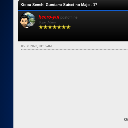
Kidou Senshi Gundam: Suisei no Majo - 17
heero-yui
postoffline
Super Admin
05-08-2023, 01:15 AM
Ot