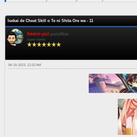
0 voto(s) - 0 Media
1
2
3
4
5
Isekai de Cheat Skill o Te ni Shita Ore wa - 11
heero-yui
postoffline
Super Admin
06-16-2023, 12:02 AM