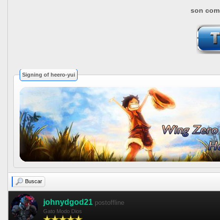
son como
Signing of heero-yui
Buscar
johnydgod21
postoffline
Gato Modo Dios