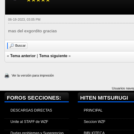
06-18-2023, 03:05 PM
mas del exgordito gracias
Buscar
«
Tema anterior
|
Tema siguiente
»
Ver la versión para impresión
Usuarios naveg
FOROS SECCIONES:
HITEN MITSURUGI
DESCARGAS DIRECTAS
PRINCIPAL
Unite al STAFF de WZF
Seccion WZF
Dudas problemas y Sugerencias
BIBLIOTECA