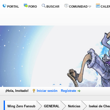
PORTAL
FORO
BUSCAR
COMUNIDAD
CALE
¡Hola, Invitado!
Iniciar sesión
Regístrate
Wing Zero Fansub
GENERAL
Noticias
Isekai de Chea