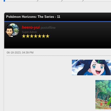
0 voto(s) - 0 Media
1
2
3
4
5
Pokémon Horizons: The Series - 11
heero-yui
postoffline
Super Admin
06-18-2023, 04:39 PM