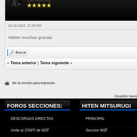
Gato Modo Dios
06-18-2023, 07:48 PM
rebien muchas gracias
Buscar
«
Tema anterior
|
Tema siguiente
»
Ver la versión para impresión
Usuarios naveg
FOROS SECCIONES:
HITEN MITSURUGI
DESCARGAS DIRECTAS
PRINCIPAL
Unite al STAFF de WZF
Seccion WZF