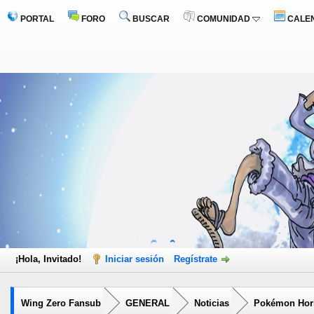
PORTAL
FORO
BUSCAR
COMUNIDAD
CALE
¡Hola, Invitado!
Iniciar sesión
Regístrate
Wing Zero Fansub
GENERAL
Noticias
Pokémon Hori