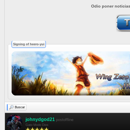
Odio poner noticia
Signing of heero-yui
Buscar
johnydgod21
postoffline
Gato Modo Dios