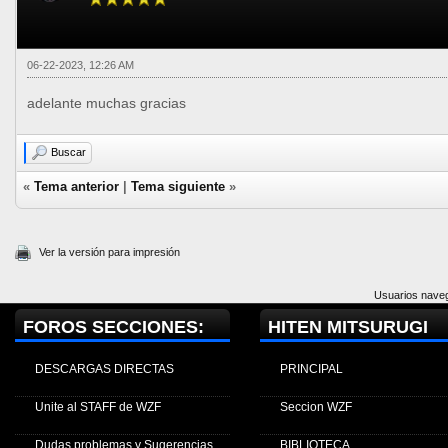
06-22-2023, 12:26 AM
adelante muchas gracias
Buscar
«
Tema anterior
|
Tema siguiente
»
Ver la versión para impresión
Usuarios naveg
FOROS SECCIONES:
HITEN MITSURUGI
DESCARGAS DIRECTAS
PRINCIPAL
Unite al STAFF de WZF
Seccion WZF
Dudas problemas y Sugerencias
BIBLIOTECA