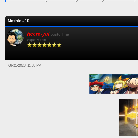
0 voto(s) - 0 Media
1
2
3
4
5
Mashle - 10
heero-yui
postoffline
Super Admin
06-21-2023, 11:38 PM