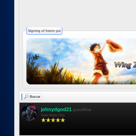
Signing of heero-yui
Buscar
johnydgod21
postoffline
Gato Modo Dios