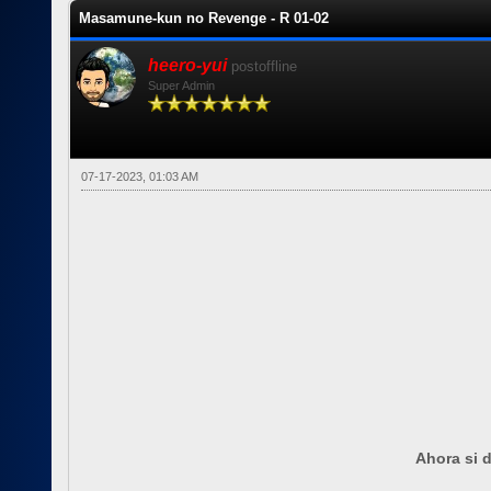
Masamune-kun no Revenge - R 01-02
heero-yui
postoffline
Super Admin
07-17-2023, 01:03 AM
Ahora si d