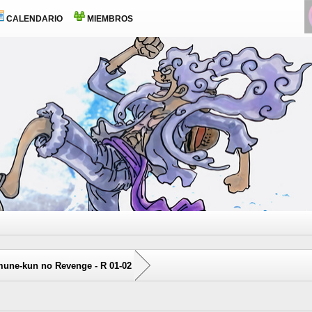
CALENDARIO
MIEMBROS
une-kun no Revenge - R 01-02
0 voto(s) - 0 Media
1
2
3
4
5