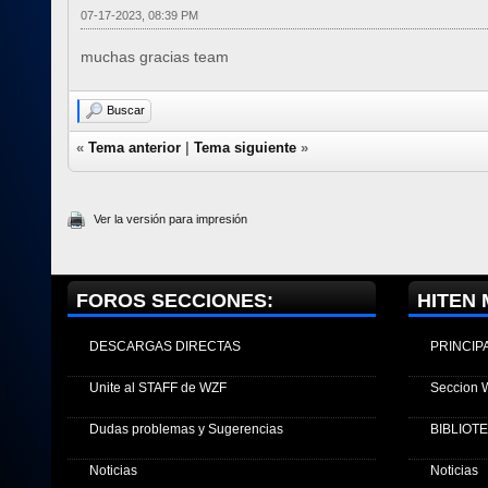
07-17-2023, 08:39 PM
muchas gracias team
Buscar
«
Tema anterior
|
Tema siguiente
»
Ver la versión para impresión
FOROS SECCIONES:
HITEN 
DESCARGAS DIRECTAS
PRINCIP
Unite al STAFF de WZF
Seccion 
Dudas problemas y Sugerencias
BIBLIOT
Noticias
Noticias