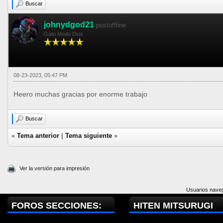
Buscar
johnydgod21
postoffline
Gato Modo Dios
08-23-2023, 05:47 PM
Heero muchas gracias por enorme trabajo
Buscar
«
Tema anterior
|
Tema siguiente
»
Ver la versión para impresión
Usuarios naveg
FOROS SECCIONES:
HITEN MITSURUGI