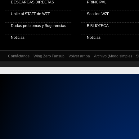
DESCARGAS DIRECTAS
PRINCIPAL
Unite al STAFF de WZF
Seccion WZF
Dudas problemas y Sugerencias
BIBLIOTECA
Noticias
Noticias
Contáctanos
Wing Zero Fansub
Volver arriba
Archivo (Modo simple)
S