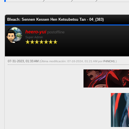
1 voto(s) - 5 Me
1
2
3
4
5
Bleach: Sennen Kessen Hen Ketsubetsu Tan - 04_(383)
heero-yui
postoffline
Super Admin
07-31-2023, 01:33 AM
(Última modificación: 07-16-2024, 01:21 AM por
P4NCH1
.)