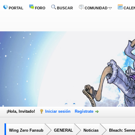
PORTAL
FORO
BUSCAR
COMUNIDAD
CALE
¡Hola, Invitado!
Iniciar sesión
Regístrate
Wing Zero Fansub
GENERAL
Noticias
Bleach: Senne