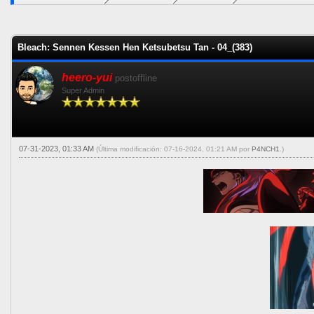
1 voto(s) - 5 Me
1
2
3
4
5
Bleach: Sennen Kessen Hen Ketsubetsu Tan - 04_(383)
heero-yui
postoffline
Super Admin
07-31-2023, 01:33 AM
(Última modificación: 07-16-2024, 01:21 AM por
P4NCH1
.)