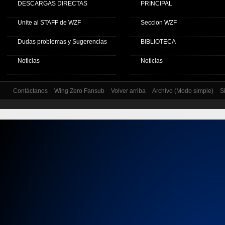
DESCARGAS DIRECTAS
PRINCIPAL
Unite al STAFF de WZF
Seccion WZF
Dudas problemas y Sugerencias
BIBLIOTECA
Noticias
Noticias
Contáctanos
Wing Zero Fansub
Volver arriba
Archivo (Modo simple)
S