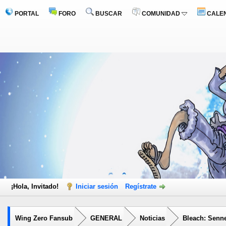
PORTAL
FORO
BUSCAR
COMUNIDAD
CALE
¡Hola, Invitado!
Iniciar sesión
Regístrate
Wing Zero Fansub
GENERAL
Noticias
Bleach: Senne