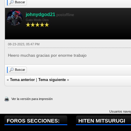
Buscar
johnydgod21
postoffline
Gato Modo Dios
08-23-2023, 05:47 PM
Heero muchas gracias por enorme trabajo
Buscar
«
Tema anterior
|
Tema siguiente
»
Ver la versión para impresión
Usuarios naveg
FOROS SECCIONES:
HITEN MITSURUGI