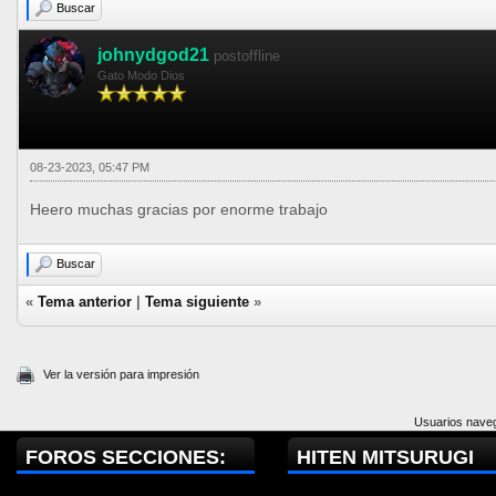
Buscar
johnydgod21
postoffline
Gato Modo Dios
08-23-2023, 05:47 PM
Heero muchas gracias por enorme trabajo
Buscar
«
Tema anterior
|
Tema siguiente
»
Ver la versión para impresión
Usuarios naveg
FOROS SECCIONES:
HITEN MITSURUGI