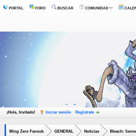
PORTAL
FORO
BUSCAR
COMUNIDAD
CALE
¡Hola, Invitado!
Iniciar sesión
Regístrate
Wing Zero Fansub
GENERAL
Noticias
Bleach: Senne