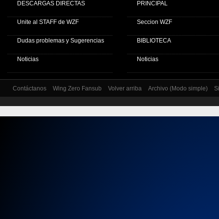
DESCARGAS DIRECTAS
PRINCIPAL
Unite al STAFF de WZF
Seccion WZF
Dudas problemas y Sugerencias
BIBLIOTECA
Noticias
Noticias
Contáctanos
Wing Zero Fansub
Volver arriba
Archivo (Modo simple)
S