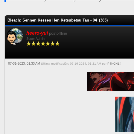
1 voto(s) - 5 Me
1
2
3
4
5
Bleach: Sennen Kessen Hen Ketsubetsu Tan - 04_(383)
heero-yui
postoffline
Super Admin
07-31-2023, 01:33 AM
(Última modificación: 07-16-2024, 01:21 AM por
P4NCH1
.)