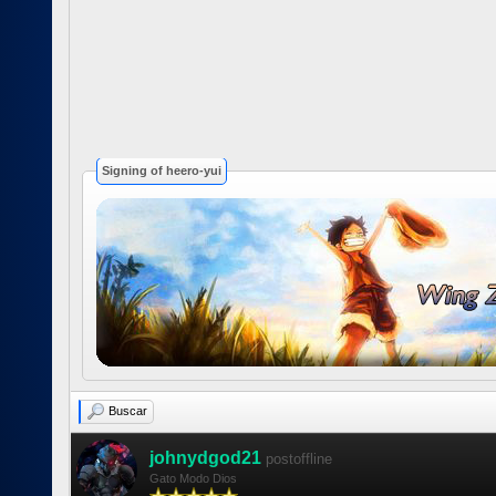
Signing of heero-yui
Buscar
johnydgod21
postoffline
Gato Modo Dios