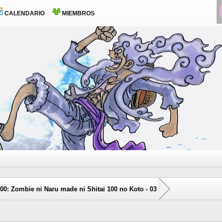
CALENDARIO
MIEMBROS
0: Zombie ni Naru made ni Shitai 100 no Koto - 03
0 voto(s) - 0 Media
1
2
3
4
5