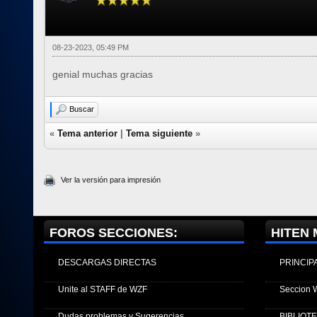
08-23-2023, 05:49 PM
genial muchas gracias
Buscar
«
Tema anterior
|
Tema siguiente
»
Ver la versión para impresión
FOROS SECCIONES:
HITEN 
DESCARGAS DIRECTAS
PRINCIP
Unite al STAFF de WZF
Seccion 
Dudas problemas y Sugerencias
BIBLIOT