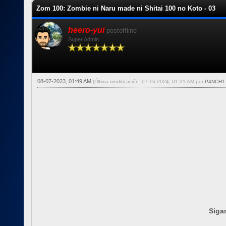
Zom 100: Zombie ni Naru made ni Shitai 100 no Koto - 03
heero-yui
postoffline
Super Admin
08-07-2023, 01:49 AM
(Última modificación: 07-16-2024, 01:21 AM por
P4NCH1
Sigam