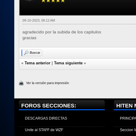
09-10-2023, 06:12 AM
agradecido por la subida de los capitulos
gracias
Buscar
«
Tema anterior
|
Tema siguiente
»
Ver la versión para impresión
FOROS SECCIONES:
HITEN 
DESCARGAS DIRECTAS
PRINCIP
Unite al STAFF de WZF
Seccion 