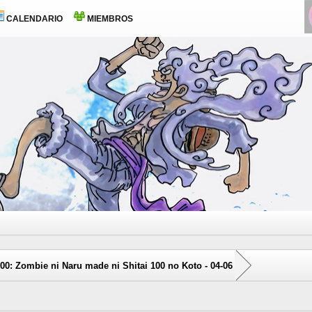
CALENDARIO
MIEMBROS
0: Zombie ni Naru made ni Shitai 100 no Koto - 04-06
0 voto(s) - 0 Media
1
2
3
4
5