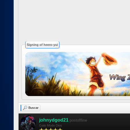
Signing of heero-yui
Buscar
johnydgod21
postoffline
Gato Modo Dios