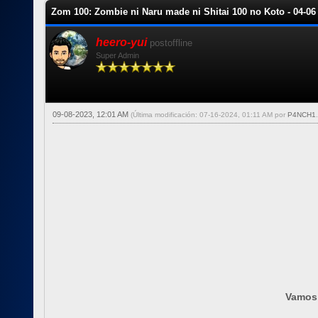
Zom 100: Zombie ni Naru made ni Shitai 100 no Koto - 04-06
heero-yui
postoffline
Super Admin
09-08-2023, 12:01 AM
(Última modificación: 07-16-2024, 01:11 AM por
P4NCH1
.
Vamos 