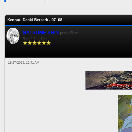
0 voto(s) - 0 Media
1
2
3
4
5
Kenpuu Denki Berserk - 07~08
NATSUME SHIN
postoffline
ちゅパメ ラ ピハ
11-27-2023, 12:41 AM