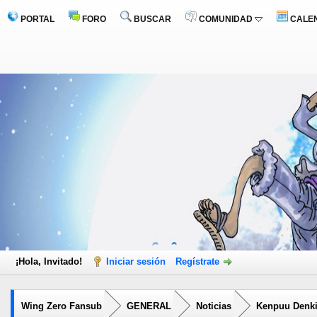
PORTAL
FORO
BUSCAR
COMUNIDAD
CALE
¡Hola, Invitado!
Iniciar sesión
Regístrate
Wing Zero Fansub
GENERAL
Noticias
Kenpuu Denki