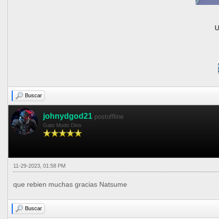
U
Buscar
johnydgod21
postoffline
Gato Modo Dios
11-29-2023, 01:58 PM
que rebien muchas gracias Natsume
Buscar