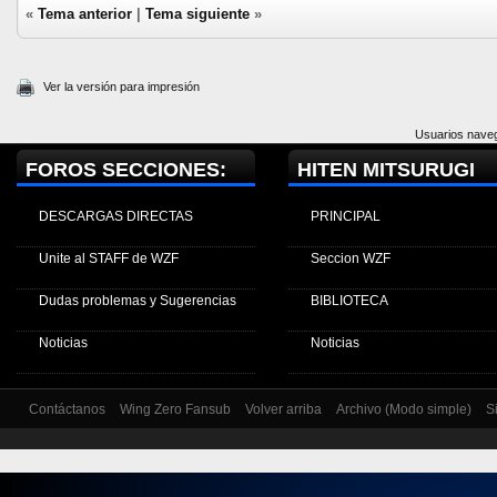
«
Tema anterior
|
Tema siguiente
»
Ver la versión para impresión
Usuarios naveg
FOROS SECCIONES:
HITEN MITSURUGI
DESCARGAS DIRECTAS
PRINCIPAL
Unite al STAFF de WZF
Seccion WZF
Dudas problemas y Sugerencias
BIBLIOTECA
Noticias
Noticias
Contáctanos
Wing Zero Fansub
Volver arriba
Archivo (Modo simple)
S