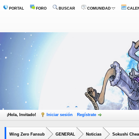
PORTAL
FORO
BUSCAR
COMUNIDAD
CALE
¡Hola, Invitado!
Iniciar sesión
Regístrate
Wing Zero Fansub
GENERAL
Noticias
Sokushi Cheat