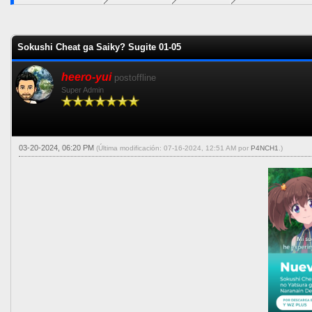
0 voto(s) - 0 Media
1
2
3
4
5
Sokushi Cheat ga Saiky? Sugite 01-05
heero-yui
postoffline
Super Admin
03-20-2024, 06:20 PM
(Última modificación: 07-16-2024, 12:51 AM por
P4NCH1
.)