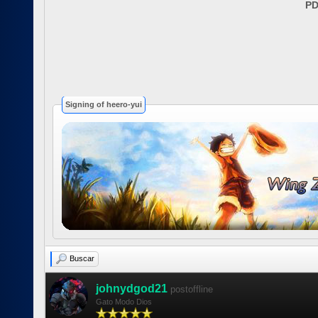
PD
Signing of heero-yui
Buscar
johnydgod21
postoffline
Gato Modo Dios