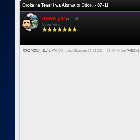
Oroka na Tenshi wa Akuma to Odoru - 07~11
heero-yui
postoffline
Super Admin
03-27-2024, 11:41 PM
(Última modificación: 07-13-2024, 03:40 AM por
P4NCH1