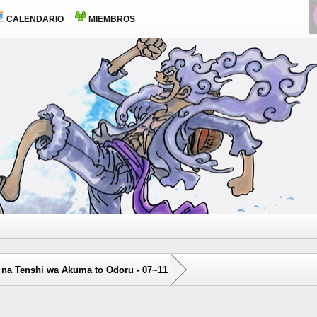
CALENDARIO
MIEMBROS
 na Tenshi wa Akuma to Odoru - 07~11
0 voto(s) - 0 Media
1
2
3
4
5