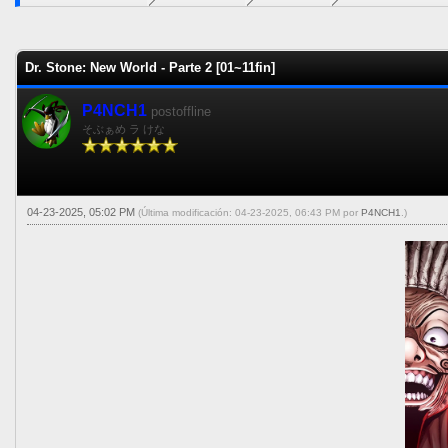
0 voto(s) - 0 Media
1
2
3
4
5
Dr. Stone: New World - Parte 2 [01~11fin]
P4NCH1
postoffline
そぶぁめ ラ けな
04-23-2025, 05:02 PM
(Última modificación: 04-23-2025, 06:43 PM por
P4NCH1
.)