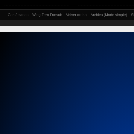
Contáctanos
Wing Zero Fansub
Volver arriba
Archivo (Modo simple)
S