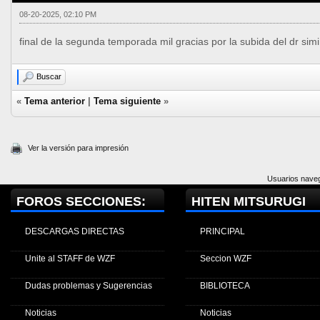
08-20-2025, 02:10 PM
final de la segunda temporada mil gracias por la subida del dr simi
Buscar
«
Tema anterior
|
Tema siguiente
»
Ver la versión para impresión
Usuarios naveg
FOROS SECCIONES:
HITEN MITSURUGI
DESCARGAS DIRECTAS
PRINCIPAL
Unite al STAFF de WZF
Seccion WZF
Dudas problemas y Sugerencias
BIBLIOTECA
Noticias
Noticias