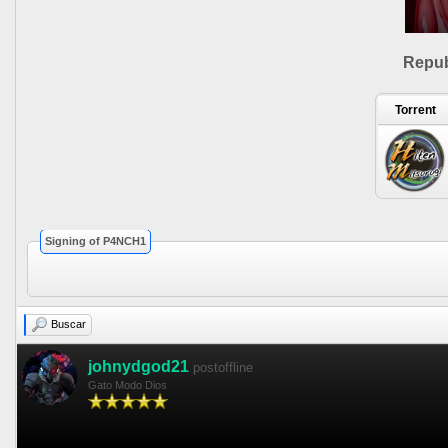
Repub
Torrent
Signing of P4NCH1
Buscar
johnydgod21
postoffline
Gato Modo Dios