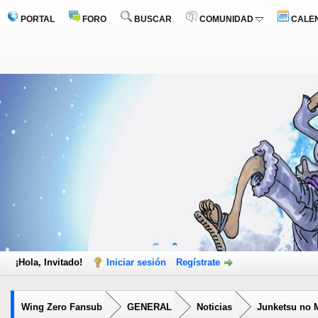
PORTAL
FORO
BUSCAR
COMUNIDAD
CALE
¡Hola, Invitado!
Iniciar sesión
Regístrate
Wing Zero Fansub
GENERAL
Noticias
Junketsu no M