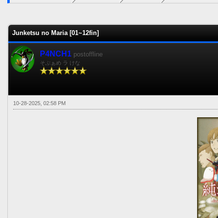
0 voto(s) - 0 Media
1
2
3
4
5
Junketsu no Maria [01~12fin]
P4NCH1
postoffline
そぶぁめ ラ けな
10-28-2025, 02:58 PM