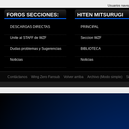
Usuarios naveg
FOROS SECCIONES:
HITEN MITSURUGI
DESCARGAS DIRECTAS
PRINCIPAL
Unite al STAFF de WZF
Seccion WZF
Dudas problemas y Sugerencias
BIBLIOTECA
Noticias
Noticias
Contáctanos
Wing Zero Fansub
Volver arriba
Archivo (Modo simple)
S