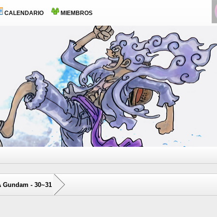
CALENDARIO
MIEMBROS
A Gundam - 30~31
0 voto(s) - 0 Media
1
2
3
4
5