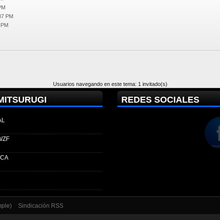
 PM
:37 PM
5 PM
Usuarios navegando en este tema: 1 invitado(s)
MITSURUGI
REDES SOCIALES
AL
WZF
ECA
mple)
Sindicación RSS