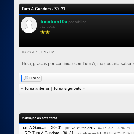
Turn A Gundam - 30~31
freedom10a
postoffline
Gato Piola
03-28-2021, 11:12 PM
Hola, gracias por continuar con Turn A, me gustaria saber s
Buscar
«
Tema anterior
|
Tema siguiente
»
Mensajes en este tema
Turn A Gundam - 30~31
- por
NATSUME SHIN
- 03-18-2021, 09:48 PM
RE: Turn A Gundam - 30~31
- por
johnydgod21
- 03-18-2021, 11:07 