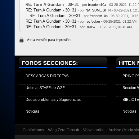
RE: Turn A Gundam - 30~31
- por
freedom10a
- 03-28-2021, 11:12
RE: Turn A Gundam - 30~31
- por
NATSUME SHIN
- 03-29-2021, 12
RE: Turn A Gundam - 30~31
- por
freedom10a
- 03-30-2021, 10:1
RE: Turn A Gundam - 30~31
- por
royfooker
- 06-25-2021, 01:22 AM
RE: Turn A Gundam - 30~31
- por
R6057
- 06-25-2021, 01:49 AM
Ver la versión para impresión
FOROS SECCIONES:
HITEN 
DESCARGAS DIRECTAS
PRINCIP
Unite al STAFF de WZF
Seccion 
Dudas problemas y Sugerencias
BIBLIOT
Noticias
Noticias
Contáctanos
Wing Zero Fansub
Volver arriba
Archivo (Modo si