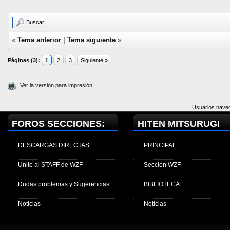
Buscar
«
Tema anterior
|
Tema siguiente
»
Páginas (3):
1
2
3
Siguiente »
Ver la versión para impresión
Usuarios naveg
FOROS SECCIONES:
HITEN MITSURUGI
DESCARGAS DIRECTAS
PRINCIPAL
Unite al STAFF de WZF
Seccion WZF
Dudas problemas y Sugerencias
BIBLIOTECA
Noticias
Noticias