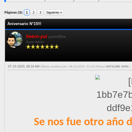
5 voto(s) - 5 Media
1
2
3
4
5
Páginas (3):
1
2
3
Siguiente »
Aniversario N°15!!!
heero-yui
postoffline
Super Admin
07-15-2020, 08:16 AM
(Última modificación: 08-10-2020, 01:42 PM por
NATSUME SHIN
.)
Se nos fue otro año d