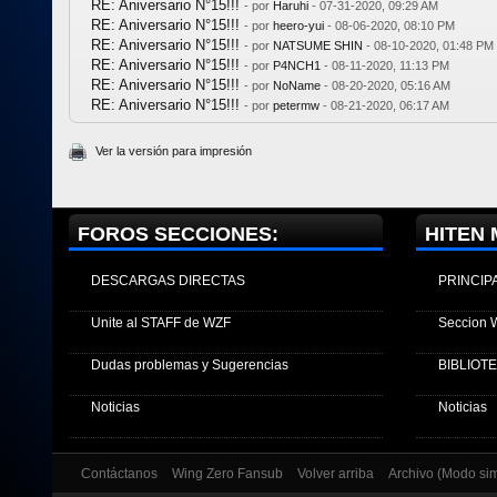
RE: Aniversario N°15!!!
- por
Haruhi
- 07-31-2020, 09:29 AM
RE: Aniversario N°15!!!
- por
heero-yui
- 08-06-2020, 08:10 PM
RE: Aniversario N°15!!!
- por
NATSUME SHIN
- 08-10-2020, 01:48 PM
RE: Aniversario N°15!!!
- por
P4NCH1
- 08-11-2020, 11:13 PM
RE: Aniversario N°15!!!
- por
NoName
- 08-20-2020, 05:16 AM
RE: Aniversario N°15!!!
- por
petermw
- 08-21-2020, 06:17 AM
Ver la versión para impresión
FOROS SECCIONES:
HITEN 
DESCARGAS DIRECTAS
PRINCIP
Unite al STAFF de WZF
Seccion 
Dudas problemas y Sugerencias
BIBLIOT
Noticias
Noticias
Contáctanos
Wing Zero Fansub
Volver arriba
Archivo (Modo si