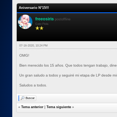
Aniversario N°15!!!
freeosiris
postoffline
Gato Piola
07-16-2020, 10:24 PM
OMG!
Bien merecido los 15 años. Que todos tengan trabajo, diner
Un gran saludo a todos y seguiré mi etapa de LP desde m
Saludos a todos.
Buscar
«
Tema anterior
|
Tema siguiente
»