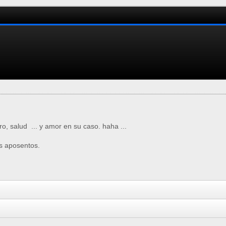
o, salud ... y amor en su caso. haha ...
is aposentos.