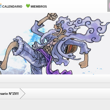
CALENDARIO
MIEMBROS
sario N°15!!!
5 voto(s) - 5 Media
1
2
3
4
5