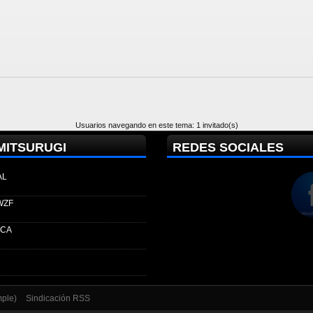
Usuarios navegando en este tema: 1 invitado(s)
MITSURUGI
REDES SOCIALES
AL
WZF
ECA
mple)
Sindicación RSS