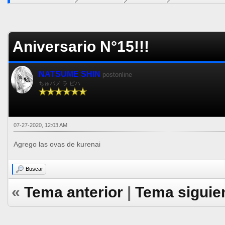
5 voto(s) - 5 Media
1
2
3
4
5
Aniversario N°15!!!
NATSUME SHIN
postonline
ちゅパメ ラ ピハ
07-27-2020, 12:03 AM
Agrego las ovas de kurenai
Buscar
«
Tema anterior
|
Tema siguie