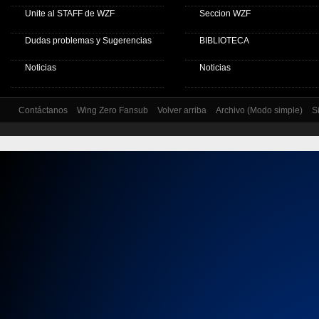
Unite al STAFF de WZF
Seccion WZF
Dudas problemas y Sugerencias
BIBLIOTECA
Noticias
Noticias
Contáctanos
Wing Zero Fansub
Volver arriba
Archivo (Modo simple)
S