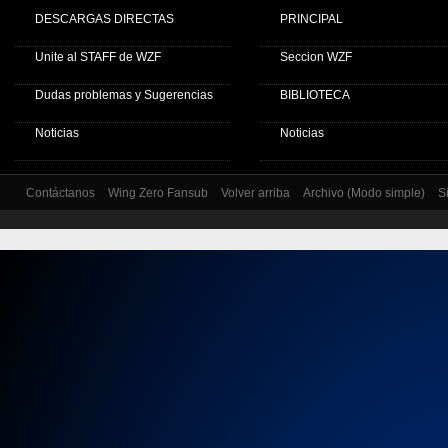
DESCARGAS DIRECTAS
PRINCIPAL
Unite al STAFF de WZF
Seccion WZF
Dudas problemas y Sugerencias
BIBLIOTECA
Noticias
Noticias
Contáctanos
Wing Zero Fansub
Volver arriba
Archivo (Modo simple)
S