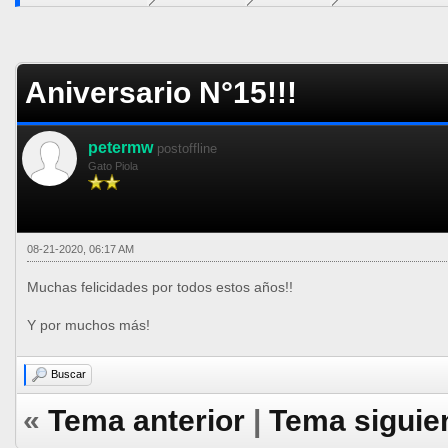
5 voto(s) - 5 Media
1
2
3
4
5
Aniversario N°15!!!
petermw
postoffline
Gato Piola
08-21-2020, 06:17 AM
Muchas felicidades por todos estos años!!
Y por muchos más!
Buscar
«
Tema anterior
|
Tema siguie