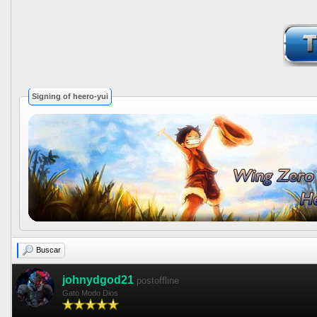
Signing of heero-yui
Buscar
johnydgod21
postoffline
Gato Modo Dios