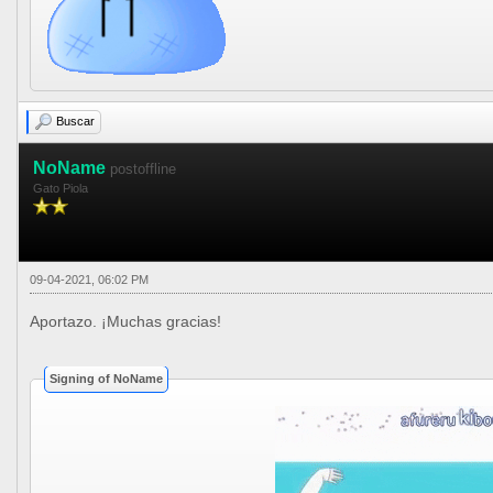
Buscar
NoName
postoffline
Gato Piola
09-04-2021, 06:02 PM
Aportazo. ¡Muchas gracias!
Signing of NoName