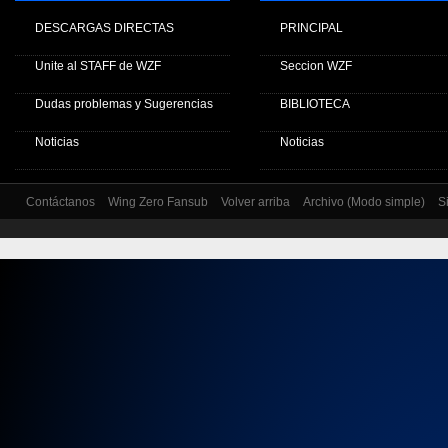
DESCARGAS DIRECTAS
PRINCIPAL
Unite al STAFF de WZF
Seccion WZF
Dudas problemas y Sugerencias
BIBLIOTECA
Noticias
Noticias
Contáctanos
Wing Zero Fansub
Volver arriba
Archivo (Modo simple)
S