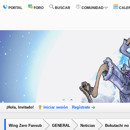
PORTAL
FORO
BUSCAR
COMUNIDAD
CALE
¡Hola, Invitado!
Iniciar sesión
Regístrate
Wing Zero Fansub
GENERAL
Noticias
Bokutachi no