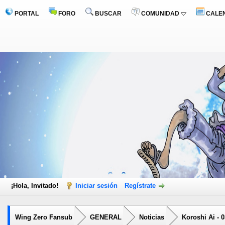
PORTAL
FORO
BUSCAR
COMUNIDAD
CALE
¡Hola, Invitado!
Iniciar sesión
Regístrate
Wing Zero Fansub
GENERAL
Noticias
Koroshi Ai - 0