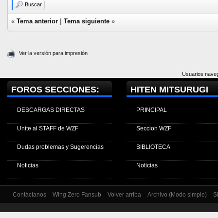
Buscar
«
Tema anterior
|
Tema siguiente
»
Ver la versión para impresión
Usuarios naveg
FOROS SECCIONES:
HITEN MITSURUGI
DESCARGAS DIRECTAS
PRINCIPAL
Unite al STAFF de WZF
Seccion WZF
Dudas problemas y Sugerencias
BIBLIOTECA
Noticias
Noticias
Contáctanos
Wing Zero Fansub
Volver arriba
Archivo (Modo simple)
S