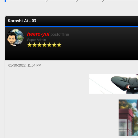
0 voto(s) - 0 Media
1
2
3
4
5
Koroshi Ai - 03
heero-yui
postoffline
Super Admin
01-30-2022, 11:54 PM