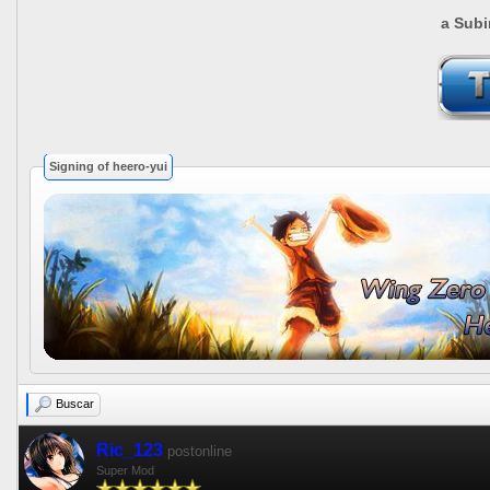
a Subi
Signing of heero-yui
Buscar
Ric_123
postonline
Super Mod