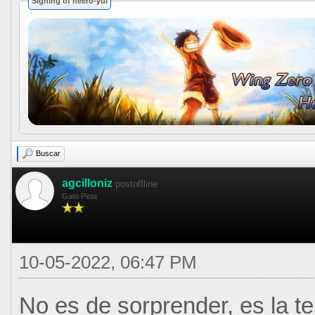
Signing of heero-yui
Buscar
agcilloniz
postoffline
Gato Piola
10-05-2022, 06:47 PM
No es de sorprender, es la t