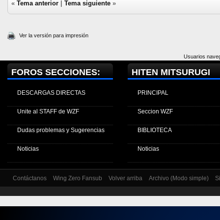
«
Tema anterior
|
Tema siguiente
»
Ver la versión para impresión
Usuarios naveg
FOROS SECCIONES:
HITEN MITSURUGI
DESCARGAS DIRECTAS
PRINCIPAL
Unite al STAFF de WZF
Seccion WZF
Dudas problemas y Sugerencias
BIBLIOTECA
Noticias
Noticias
Contáctanos
Wing Zero Fansub
Volver arriba
Archivo (Modo simple)
S