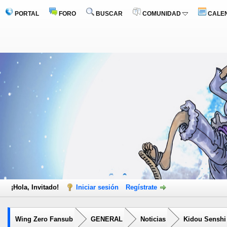
PORTAL
FORO
BUSCAR
COMUNIDAD
CALE
¡Hola, Invitado!
Iniciar sesión
Regístrate
Wing Zero Fansub
GENERAL
Noticias
Kidou Senshi