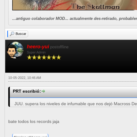
...antiguo colaborador MOD... actualmente des-retirado, probablem
Buscar
heero-yui
postoffline
Super Admin
10-05-2022, 10:46 AM
PRT escribió:
JUU. supera los niveles de infumable que nos dejó Macross De
bate todos los records jaja