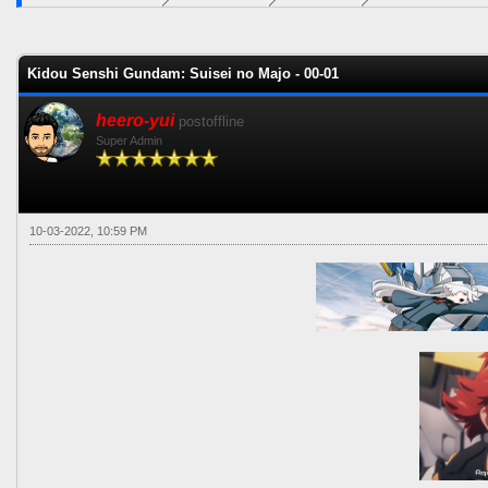
0 voto(s) - 0 Media
1
2
3
4
5
Kidou Senshi Gundam: Suisei no Majo - 00-01
heero-yui
postoffline
Super Admin
10-03-2022, 10:59 PM