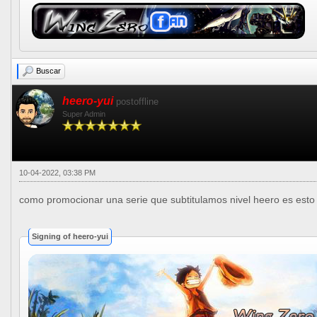
Buscar
heero-yui
postoffline
Super Admin
10-04-2022, 03:38 PM
como promocionar una serie que subtitulamos nivel heero es esto ja
Signing of heero-yui