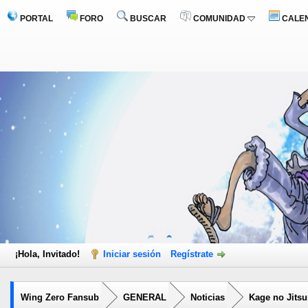
PORTAL
FORO
BUSCAR
COMUNIDAD
CALE
¡Hola, Invitado!
Iniciar sesión
Regístrate
Wing Zero Fansub
GENERAL
Noticias
Kage no Jitsu