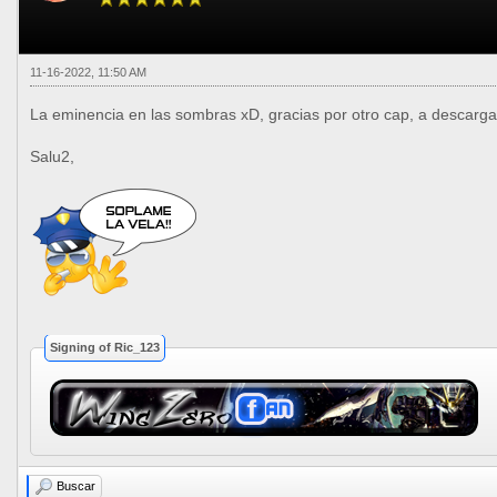
11-16-2022, 11:50 AM
La eminencia en las sombras xD, gracias por otro cap, a descarga
Salu2,
Signing of Ric_123
Buscar