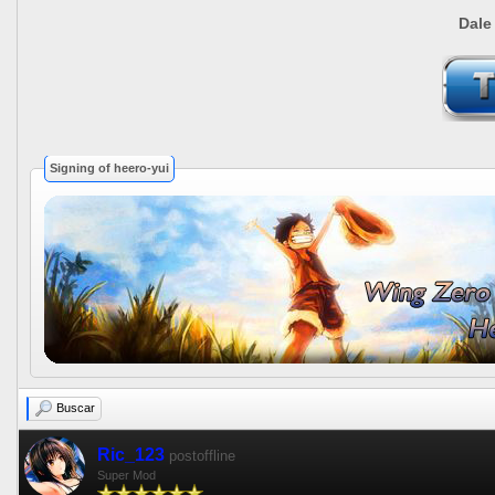
Dale
Signing of heero-yui
Buscar
Ric_123
postoffline
Super Mod