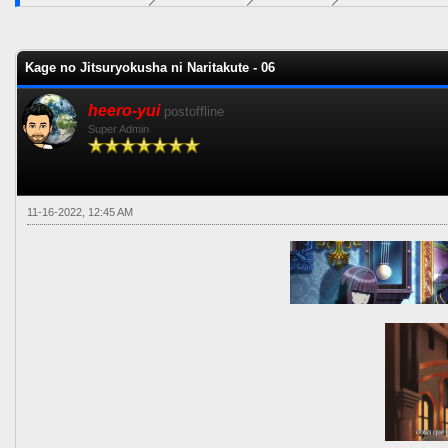
0 voto(s) - 0 Media
1
2
3
4
5
Kage no Jitsuryokusha ni Naritakute - 06
heero-yui
postoffline
Super Admin
11-16-2022, 12:45 AM