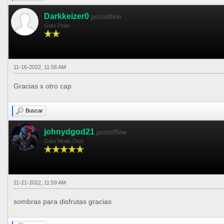
Darkkeizer0
postoffline
Gato Piola
11-16-2022, 11:56 AM
Gracias x otro cap
Buscar
johnydgod21
postoffline
Gato Modo Dios
11-21-2022, 11:59 AM
sombras para disfrutas gracias