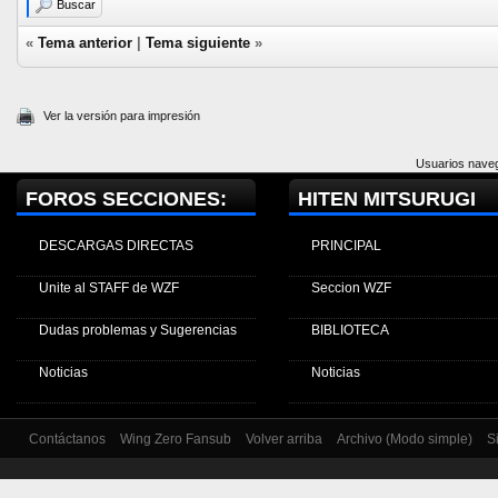
Buscar
«
Tema anterior
|
Tema siguiente
»
Ver la versión para impresión
Usuarios naveg
FOROS SECCIONES:
HITEN MITSURUGI
DESCARGAS DIRECTAS
PRINCIPAL
Unite al STAFF de WZF
Seccion WZF
Dudas problemas y Sugerencias
BIBLIOTECA
Noticias
Noticias
Contáctanos
Wing Zero Fansub
Volver arriba
Archivo (Modo simple)
S