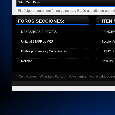
Wing Zero Fansub
El código de autorización no coincide. ¿Estás accediendo correct
FOROS SECCIONES:
HITEN 
DESCARGAS DIRECTAS
PRINCIP
Unite al STAFF de WZF
Seccion 
Dudas problemas y Sugerencias
BIBLIOT
Noticias
Noticias
Contáctanos
Wing Zero Fansub
Volver arriba
Archivo (Modo si