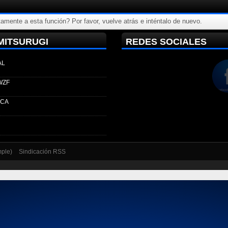
amente a esta función? Por favor, vuelve atrás e inténtalo de nuevo.
MITSURUGI
REDES SOCIALES
AL
WZF
ECA
mple)
Sindicación RSS