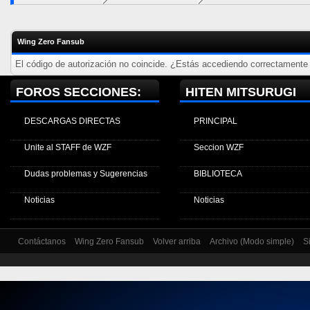
Wing Zero Fansub
El código de autorización no coincide. ¿Estás accediendo correctamente a
FOROS SECCIONES:
HITEN MITSURUGI
DESCARGAS DIRECTAS
PRINCIPAL
Unite al STAFF de WZF
Seccion WZF
Dudas problemas y Sugerencias
BIBLIOTECA
Noticias
Noticias
Contáctanos
Wing Zero Fansub
Volver arriba
Archivo (Modo simple)
S