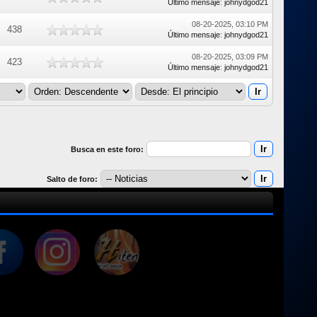
Último mensaje
:
johnydgod21
08-20-2025, 03:10 PM
438
Último mensaje
:
johnydgod21
08-20-2025, 03:09 PM
423
Último mensaje
:
johnydgod21
Busca en este foro:
Salto de foro: