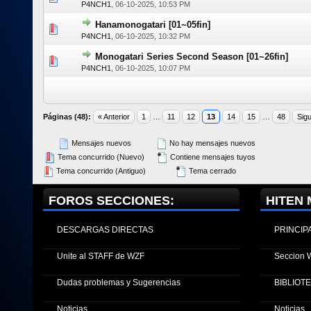
P4NCH1
,
06-10-2025, 10:53 PM
Hanamonogatari [01~05fin]
0 voto(s)
P4NCH1
,
06-10-2025, 10:32 PM
Monogatari Series Second Season [01~26fin]
0 voto(s)
P4NCH1
,
06-10-2025, 10:07 PM
Páginas (48):
« Anterior
1
…
11
12
13
14
15
…
48
Sigu
Mensajes nuevos
No hay mensajes nuevos
Tema concurrido (Nuevo)
Contiene mensajes tuyos
Tema concurrido (Antiguo)
Tema cerrado
FOROS SECCIONES:
HITEN 
DESCARGAS DIRECTAS
PRINCIP
Unite al STAFF de WZF
Seccion 
Dudas problemas y Sugerencias
BIBLIOT
Noticias
Noticias