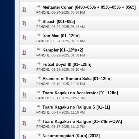
Meitantei Conan [0490~0506 + 0530~0536 + 0565]
0 voto(s)
P4NCH1
,
06-24-2025, 08:50 PM
Bleach [001~085]
0 voto(s)
P4NCH1
,
06-24-2025, 03:44 AM
Iron Man [01~12fin]
0 voto(s)
P4NCH1
,
06-24-2025, 01:25 AM
Kampfer [01~12fin+2]
0 voto(s)
P4NCH1
,
06-22-2025, 01:58 PM
Futsal Boys!!!!! [01~12fin]
0 voto(s)
P4NCH1
,
06-22-2025, 09:10 AM
Akaneiro ni Somaru Saka [01~12fin]
0 voto(s)
P4NCH1
,
06-19-2025, 12:20 PM
Toaru Kagaku no Accelerator [01~12fin]
0 voto(s)
P4NCH1
,
06-17-2025, 11:57 PM
Toaru Kagaku no Railgun S [01~11]
0 voto(s)
P4NCH1
,
06-17-2025, 11:16 PM
Toaru Kagaku no Railgun [01~24fin+OVA]
0 voto(s)
P4NCH1
,
06-17-2025, 11:13 PM
Nekomonogatari (Kuro) [2012]
0 voto(s)