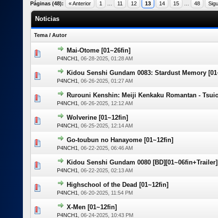
Páginas (48):
« Anterior
1
…
11
12
13
14
15
…
48
Sigu
Noticias
Tema
/
Autor
Mai-Otome [01~26fin]
0 voto(s)
P4NCH1
,
06-28-2025, 01:28 AM
Kidou Senshi Gundam 0083: Stardust Memory [01~
0 voto(s)
P4NCH1
,
06-26-2025, 01:27 AM
Rurouni Kenshin: Meiji Kenkaku Romantan - Tsuio
0 voto(s)
P4NCH1
,
06-26-2025, 12:12 AM
Wolverine [01~12fin]
0 voto(s)
P4NCH1
,
06-25-2025, 12:14 AM
Go-toubun no Hanayome [01~12fin]
0 voto(s)
P4NCH1
,
06-22-2025, 06:46 AM
Kidou Senshi Gundam 0080 [BD][01~06fin+Trailer]
0 voto(s)
P4NCH1
,
06-22-2025, 02:13 AM
Highschool of the Dead [01~12fin]
0 voto(s)
P4NCH1
,
06-20-2025, 11:54 PM
X-Men [01~12fin]
0 voto(s)
P4NCH1
,
06-24-2025, 10:43 PM