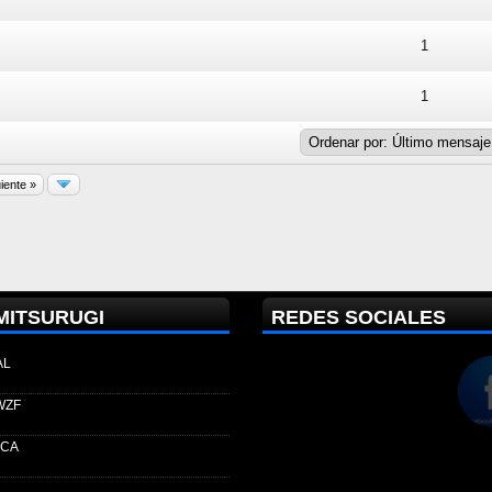
 - Media 0 de 5
1
2
3
4
5
1
 - Media 0 de 5
1
2
3
4
5
1
iente »
MITSURUGI
REDES SOCIALES
AL
WZF
ECA