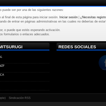
to puede ser por una de las siguientes razones:
 al final de esta página para iniciar sesión.
Iniciar sesión
|
¿Necesitas registr
ndo de entrar en páginas administrativas en las cuales no deberías de estar? R
or, o puede que estés esperando activación.
os formularios o enlaces adecuados.
MITSURUGI
REDES SOCIALES
AL
WZF
ECA
mple)
Sindicación RSS