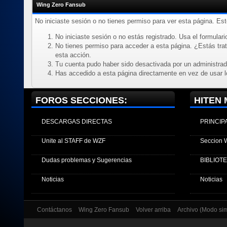
Wing Zero Fansub
No iniciaste sesión o no tienes permiso para ver esta página. Es
No iniciaste sesión o no estás registrado. Usa el formulario
No tienes permiso para acceder a esta página. ¿Estás trata
esta acción.
Tu cuenta pudo haber sido desactivada por un administrad
Has accedido a esta página directamente en vez de usar l
FOROS SECCIONES:
HITEN 
DESCARGAS DIRECTAS
PRINCIP
Unite al STAFF de WZF
Seccion 
Dudas problemas y Sugerencias
BIBLIOT
Noticias
Noticias
Contáctanos
Wing Zero Fansub
Volver arriba
Archivo (Modo si