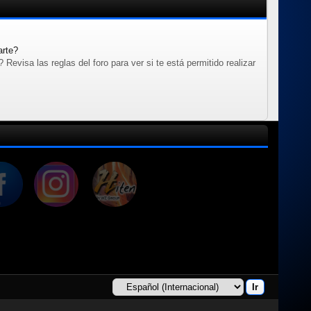
arte?
evisa las reglas del foro para ver si te está permitido realizar