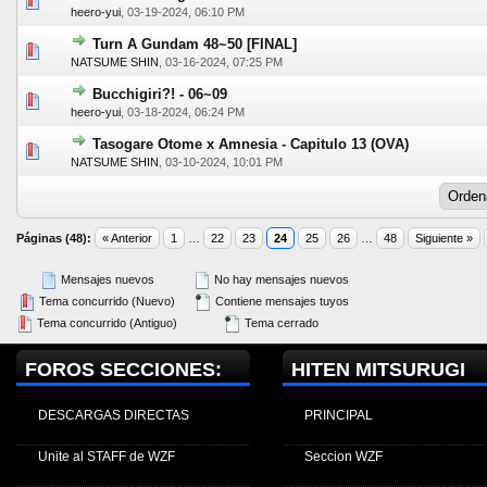
0 voto(s) - Media 0 de 5
1
2
3
4
5
heero-yui
,
03-19-2024, 06:10 PM
Turn A Gundam 48~50 [FINAL]
0 voto(s) - Media 0 de 5
1
2
3
4
5
NATSUME SHIN
,
03-16-2024, 07:25 PM
Bucchigiri?! - 06~09
0 voto(s) - Media 0 de 5
1
2
3
4
5
heero-yui
,
03-18-2024, 06:24 PM
Tasogare Otome x Amnesia - Capitulo 13 (OVA)
0 voto(s) - Media 0 de 5
1
2
3
4
5
NATSUME SHIN
,
03-10-2024, 10:01 PM
Páginas (48):
« Anterior
1
…
22
23
24
25
26
…
48
Siguiente »
Mensajes nuevos
No hay mensajes nuevos
Tema concurrido (Nuevo)
Contiene mensajes tuyos
Tema concurrido (Antiguo)
Tema cerrado
FOROS SECCIONES:
HITEN MITSURUGI
DESCARGAS DIRECTAS
PRINCIPAL
Unite al STAFF de WZF
Seccion WZF