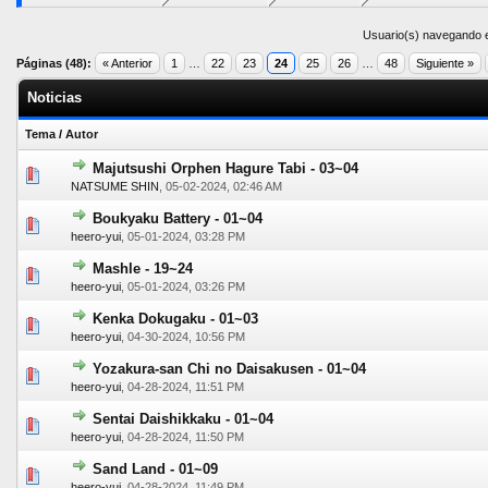
Usuario(s) navegando e
Páginas (48):
« Anterior
1
…
22
23
24
25
26
…
48
Siguiente »
Noticias
Tema
/
Autor
Majutsushi Orphen Hagure Tabi - 03~04
0 voto(s) - Media 0 de 5
1
2
3
4
5
NATSUME SHIN
,
05-02-2024, 02:46 AM
Boukyaku Battery - 01~04
0 voto(s) - Media 0 de 5
1
2
3
4
5
heero-yui
,
05-01-2024, 03:28 PM
Mashle - 19~24
0 voto(s) - Media 0 de 5
1
2
3
4
5
heero-yui
,
05-01-2024, 03:26 PM
Kenka Dokugaku - 01~03
0 voto(s) - Media 0 de 5
1
2
3
4
5
heero-yui
,
04-30-2024, 10:56 PM
Yozakura-san Chi no Daisakusen - 01~04
0 voto(s) - Media 0 de 5
1
2
3
4
5
heero-yui
,
04-28-2024, 11:51 PM
Sentai Daishikkaku - 01~04
0 voto(s) - Media 0 de 5
1
2
3
4
5
heero-yui
,
04-28-2024, 11:50 PM
Sand Land - 01~09
0 voto(s) - Media 0 de 5
1
2
3
4
5
heero-yui
,
04-28-2024, 11:49 PM