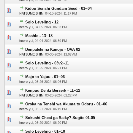
Kidou Senshi Gundam Seed - 01~04
0 voto(s) - Media 0 de 5
1
2
3
4
5
NATSUME SHIN
,
04-18-2024, 11:17 PM
Solo Leveling - 12
1 voto(s) - Media 1 de 5
1
2
3
4
5
heero-yui
,
04-05-2024, 06:33 PM
Mashle - 13~18
0 voto(s) - Media 0 de 5
1
2
3
4
5
heero-yui
,
04-04-2024, 06:39 PM
Denpateki na Kanojo - OVA 02
0 voto(s) - Media 0 de 5
1
2
3
4
5
NATSUME SHIN
,
03-30-2024, 12:07 AM
Solo Leveling - 03v2~11
0 voto(s) - Media 0 de 5
1
2
3
4
5
heero-yui
,
03-25-2024, 06:21 PM
Majo to Yajuu - 01~06
0 voto(s) - Media 0 de 5
1
2
3
4
5
heero-yui
,
03-26-2024, 06:06 PM
Kenpuu Denki Berserk - 11~12
0 voto(s) - Media 0 de 5
1
2
3
4
5
NATSUME SHIN
,
03-23-2024, 02:22 PM
Oroka na Tenshi wa Akuma to Odoru - 01~06
0 voto(s) - Media 0 de 5
1
2
3
4
5
heero-yui
,
03-21-2024, 06:19 PM
Sokushi Cheat ga Saiky? Sugite 01-05
0 voto(s) - Media 0 de 5
1
2
3
4
5
heero-yui
,
03-20-2024, 06:20 PM
Solo Leveling - 01~10