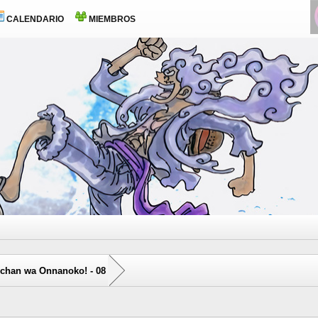
CALENDARIO
MIEMBROS
chan wa Onnanoko! - 08
0 voto(s) - 0 Media
1
2
3
4
5