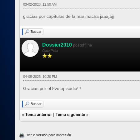
03-02-2023, 12:50 AM
gracias por capítulos de la marimacha jaaajajj
Buscar
Dossier2010
postoffline
Gato Piola
04-08-2023, 10:20 PM
Gracias por el 8vo episodio!!!
Buscar
«
Tema anterior
|
Tema siguiente
»
Ver la versión para impresión