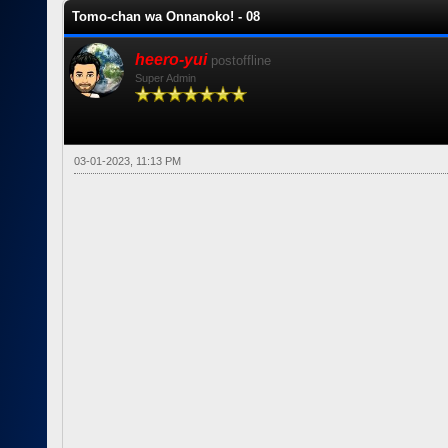
Tomo-chan wa Onnanoko! - 08
heero-yui
postoffline
Super Admin
03-01-2023, 11:13 PM