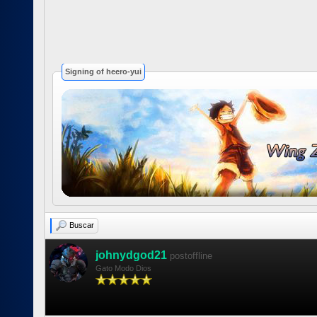
Signing of heero-yui
Buscar
johnydgod21
postoffline
Gato Modo Dios