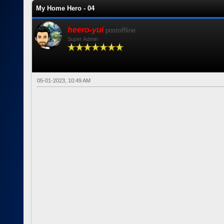
My Home Hero - 04
heero-yui
postoffline
Super Admin
05-01-2023, 10:49 AM