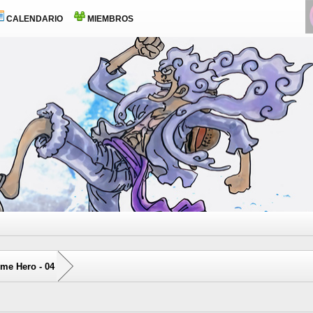
CALENDARIO
MIEMBROS
me Hero - 04
0 voto(s) - 0 Media
1
2
3
4
5