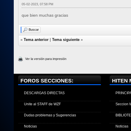
05-02-2023, 07:58 PM
que bien muchas gracias
Buscar
«
Tema anterior
|
Tema siguiente
»
Ver la versión para impresión
FOROS SECCIONES:
HITEN 
DESCARGAS DIRECTAS
PRINCIP
Unite al STAFF de WZF
Seccion 
Dudas problemas y Sugerencias
BIBLIOT
Noticias
Noticias