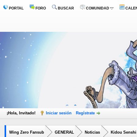
PORTAL
FORO
BUSCAR
COMUNIDAD
CALE
¡Hola, Invitado!
Iniciar sesión
Regístrate
Wing Zero Fansub
GENERAL
Noticias
Kidou Senshi