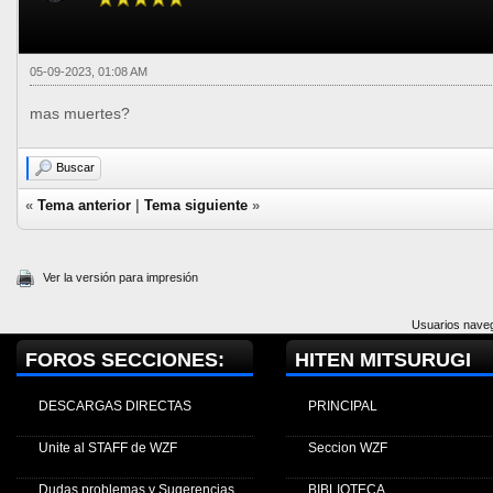
05-09-2023, 01:08 AM
mas muertes?
Buscar
«
Tema anterior
|
Tema siguiente
»
Ver la versión para impresión
Usuarios naveg
FOROS SECCIONES:
HITEN MITSURUGI
DESCARGAS DIRECTAS
PRINCIPAL
Unite al STAFF de WZF
Seccion WZF
Dudas problemas y Sugerencias
BIBLIOTECA