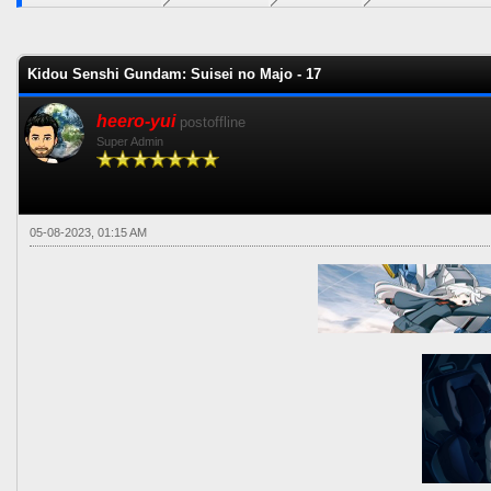
0 voto(s) - 0 Media
1
2
3
4
5
Kidou Senshi Gundam: Suisei no Majo - 17
heero-yui
postoffline
Super Admin
05-08-2023, 01:15 AM