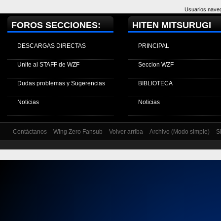
Usuarios naveg
FOROS SECCIONES:
HITEN MITSURUGI
DESCARGAS DIRECTAS
PRINCIPAL
Unite al STAFF de WZF
Seccion WZF
Dudas problemas y Sugerencias
BIBLIOTECA
Noticias
Noticias
Contáctanos
Wing Zero Fansub
Volver arriba
Archivo (Modo simple)
S