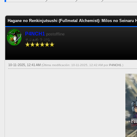
0 voto(s) - 0 Media
1
2
3
4
5
Hagane no Renkinjutsushi (Fullmetal Alchemist): Milos no Seinaru H
P4NCH1
postoffline
そぶぁめ ラ けな
10-11-2025, 12:41 AM
(Última modificación: 10-11-2025, 12:42 AM por
P4NCH1
.)