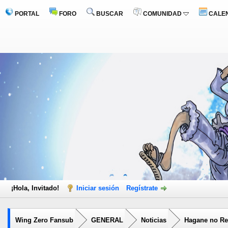
PORTAL
FORO
BUSCAR
COMUNIDAD
CALE
¡Hola, Invitado!
Iniciar sesión
Regístrate
Wing Zero Fansub
GENERAL
Noticias
Hagane no Ren