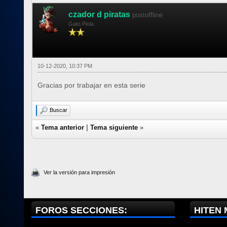
czador d piratas
postoffline
Gato Piola
10-12-2020, 10:37 PM
Gracias por trabajar en esta serie
Buscar
«
Tema anterior
|
Tema siguiente
»
Ver la versión para impresión
FOROS SECCIONES:
HITEN 