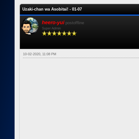
Uzaki-chan wa Asobitai! - 01-07
heero-yui
postoffline
Super Admin
10-02-2020, 11:08 PM