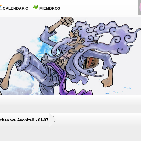
CALENDARIO
MIEMBROS
chan wa Asobitai! - 01-07
1 voto(s) - 5 Media
1
2
3
4
5