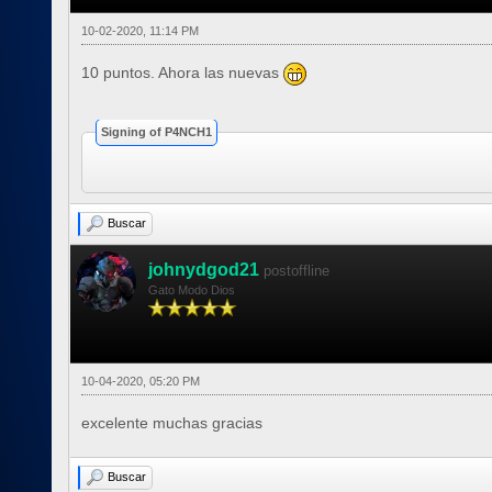
10-02-2020, 11:14 PM
10 puntos. Ahora las nuevas
Signing of P4NCH1
Buscar
johnydgod21
postoffline
Gato Modo Dios
10-04-2020, 05:20 PM
excelente muchas gracias
Buscar