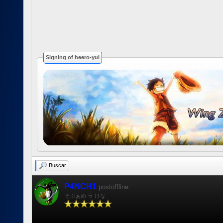
Signing of heero-yui
Buscar
P4NCH1
postoffline
そぶぁめ ラ けな