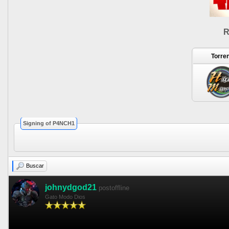
R
Torre
Signing of P4NCH1
Buscar
johnydgod21
postoffline
Gato Modo Dios