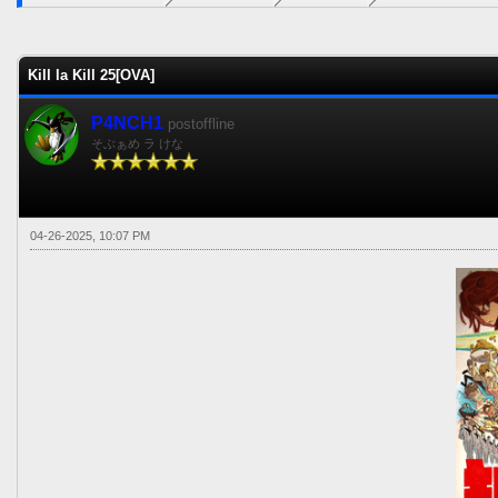
0 voto(s) - 0 Media
1
2
3
4
5
Kill la Kill 25[OVA]
P4NCH1
postoffline
そぶぁめ ラ けな
04-26-2025, 10:07 PM