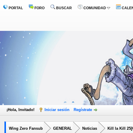
PORTAL
FORO
BUSCAR
COMUNIDAD
CALE
¡Hola, Invitado!
Iniciar sesión
Regístrate
Wing Zero Fansub
GENERAL
Noticias
Kill la Kill 25