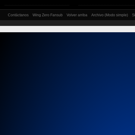
Contáctanos
Wing Zero Fansub
Volver arriba
Archivo (Modo simple)
S